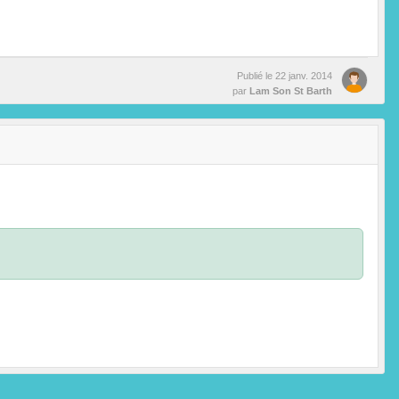
Publié le
22 janv. 2014
par
Lam Son St Barth