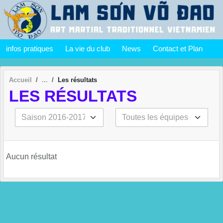
Panneau de gestion des cookies
infos pratiques
La vie du club
News
Contact et Plan
Accueil
Les résultats
LES RÉSULTATS
Aucun résultat