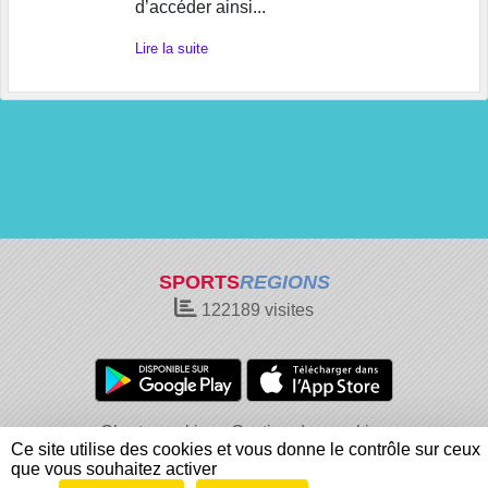
d’accéder ainsi...
Lire la suite
SPORTS
REGIONS
122189
visites
Charte cookies
Gestion des cookies
Ce site utilise des cookies et vous donne le contrôle sur ceux
Informations légales
Signaler un contenu inapproprié
que vous souhaitez activer