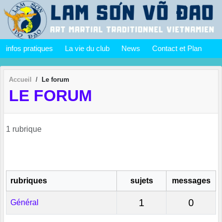
Panneau de gestion des cookies
infos pratiques
La vie du club
News
Contact et Plan
Accueil
Le forum
LE FORUM
1 rubrique
rubriques
sujets
messages
1
0
Général